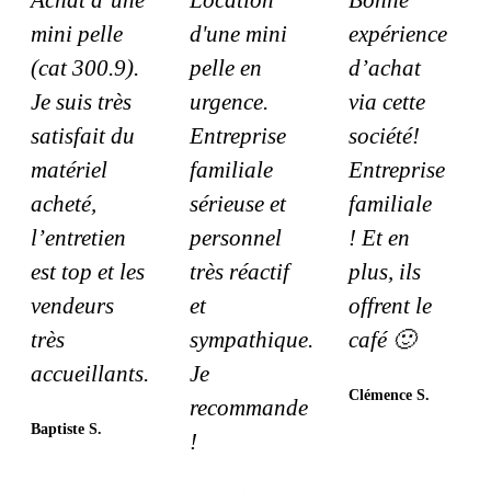
mini pelle
d'une mini
expérience
(cat 300.9).
pelle en
d’achat
Je suis très
urgence.
via cette
satisfait du
Entreprise
société!
matériel
familiale
Entreprise
acheté,
sérieuse et
familiale
l’entretien
personnel
! Et en
est top et les
très réactif
plus, ils
vendeurs
et
offrent le
très
sympathique.
café 🙂
accueillants.
Je
Clémence S.
recommande
Baptiste S.
!