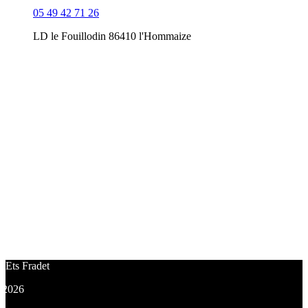
05 49 42 71 26
LD le Fouillodin 86410 l'Hommaize
Horaires d’ouverture :
Lundi:
8h – 12h et 14h – 18h
Mardi :
8h – 12h et 14h – 18h
Mercredi :
8h – 12h et 14h – 18h
Jeudi:
8h – 12h et 14h – 18h
Vendredi :
8h – 12h et 14h – 17h
Samedi :
Fermé
Dimanche :
Fermé
Ets Fradet
2026