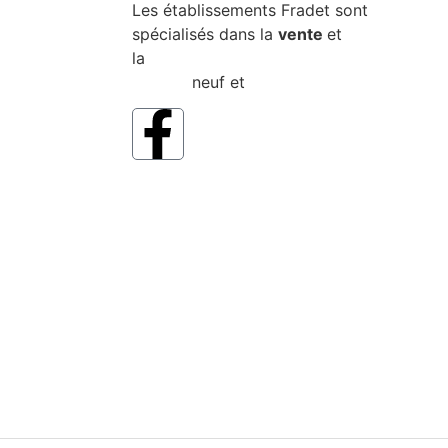
Les établissements Fradet sont
spécialisés dans la
vente
et
la
location de matériel de travaux
publics
neuf et
d’occasion
.