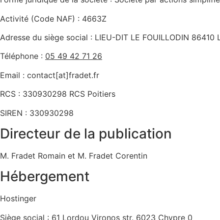
Activité (Code NAF) : 4663Z
Adresse du siège social : LIEU-DIT LE FOUILLODIN 8641
Téléphone :
05 49 42 71 26
Email : contact[at]fradet.fr
RCS : 330930298 RCS Poitiers
SIREN : 330930298
Directeur de la publication
M. Fradet Romain et M. Fradet Corentin
Hébergement
Hostinger
Siège social : 61 Lordou Vironos str. 6023 Chypre 0