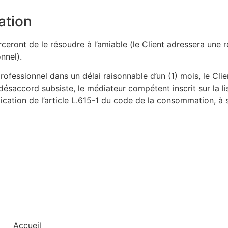
ation
fforceront de le résoudre à l’amiable (le Client adressera une
nnel).
ofessionnel dans un délai raisonnable d’un (1) mois, le Cli
 désaccord subsiste, le médiateur compétent inscrit sur la 
cation de l’article L.615-1 du code de la consommation, à s
Plan du site :
Coordonnées le
Blanc 36:
Accueil