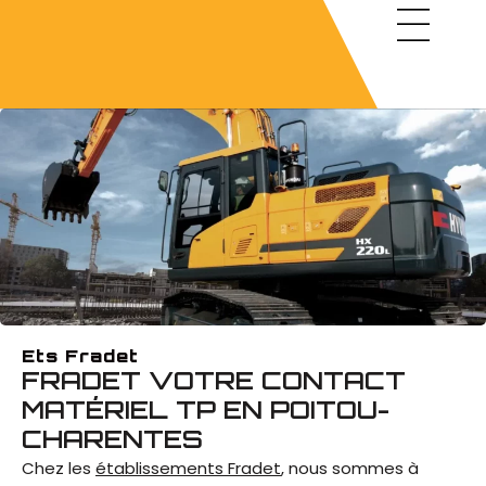
Panneau de gestion des cookies
Matériel d’occasio
Location de matériel
Réparation et révision
Tél. : 05 49 42 71 26
Ets Fradet
FRADET VOTRE CONTACT
MATÉRIEL TP EN POITOU-
CHARENTES
Chez les
établissements Fradet
, nous sommes à